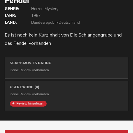
Pendel
GENRE:
Horror, Mystery
JAHR:
1967
LAND:
BundesrepublikDeutschland
Es ist noch kein Kurzinhalt von Die Schlangengrube und
das Pendel vorhanden
SCARY-MOVIES RATING
Keine Review vorhanden
USER RATING (0)
Keine Review vorhanden
Review hinzufügen