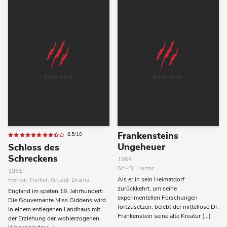
Frankensteins
8.5/10
Ungeheuer
Schloss des
Schreckens
1964
Sci-Fi, Horror
1961
Als er in sein Heimatdorf
Horror, Thriller, Grusel, Drama
zurückkehrt, um seine
England im späten 19. Jahrhundert:
experimentellen Forschungen
Die Gouvernante Miss Giddens wird
fortzusetzen, belebt der mittellose Dr.
in einem entlegenen Landhaus mit
Frankenstein seine alte Kreatur (...)
der Erziehung der wohlerzogenen