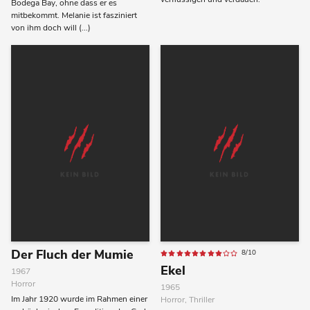
Bodega Bay, ohne dass er es
mitbekommt. Melanie ist fasziniert
von ihm doch will (...)
Der Fluch der Mumie
8/10
Ekel
1967
Horror
1965
Im Jahr 1920 wurde im Rahmen einer
Horror, Thriller