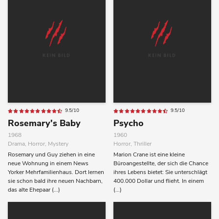
9.5/10
9.5/10
Rosemary's Baby
Psycho
1968
1960
Drama, Horror, Mystery
Horror, Thriller
Rosemary und Guy ziehen in eine
Marion Crane ist eine kleine
neue Wohnung in einem News
Büroangestellte, der sich die Chance
Yorker Mehrfamilienhaus. Dort lernen
ihres Lebens bietet: Sie unterschlägt
sie schon bald ihre neuen Nachbarn,
400.000 Dollar und flieht. In einem
das alte Ehepaar (...)
(...)