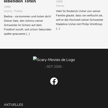
lebenden Toten
1960
Horror
1968
Horror, Thriller
Weil Sir Roderick Usher von seiner
Familie glaubt, dass sie verflucht sei,
Barbra - sie kommen und holen dich!
will er die Hochzeit seiner Schwester
Dieser Satz, den Johnny seiner
Madeline Usher mit Philip Winthrop
Schwester im Scherz auf dem
(...)
Friedhof zuruft, soll schon Sekunden
später grausame (...)
- SEIT 2008 -
AKTUELLES