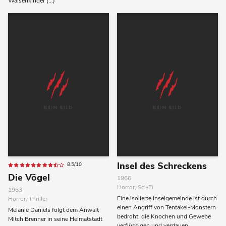
Waisenkinder (...)
Insel des Schreckens
8.5/10
Die Vögel
1966
Horror, Sci-Fi
1963
Eine isolierte Inselgemeinde ist durch
Horror, Thriller
einen Angriff von Tentakel-Monstern
Melanie Daniels folgt dem Anwalt
bedroht, die Knochen und Gewebe
Mitch Brenner in seine Heimatstadt
verflüssigen und verdauen.