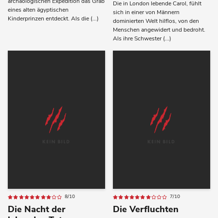
archäologischen Expedition das Grab
Die in London lebende Carol, fühlt
eines alten ägyptischen
sich in einer von Männern
Kinderprinzen entdeckt. Als die (...)
dominierten Welt hilflos, von den
Menschen angewidert und bedroht.
Als ihre Schwester (...)
8/10
7/10
Die Nacht der
Die Verfluchten