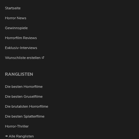
Startseite
Horror News
Gewinnspiele
Horrorfilm Reviews
Exklusiv-Interviews
Wunschliste erstellen
RANGLISTEN
Die besten Horrorfilme
Die besten Gruselfilme
Die brutalsten Horrorfilme
Möchtest du bei Neuigkeiten über Horrorfilme von uns
Die besten Splatterfilme
benachrichtigt werden?
Horror-Thriller
Alle Ranglisten