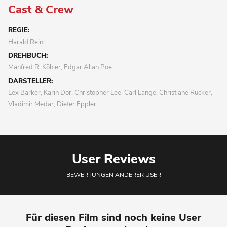
Cast & Crew
REGIE:
Harald Reinl
DREHBUCH:
Manfred R. Köhler, Edgar Allan Poe
DARSTELLER:
Lex Barker, Karin Dor, Christopher Lee, Carl Lange, Christiane Rücker,
Vladimir Medar, Dieter Eppler
User Reviews
BEWERTUNGEN ANDERER USER
Für diesen Film sind noch keine User