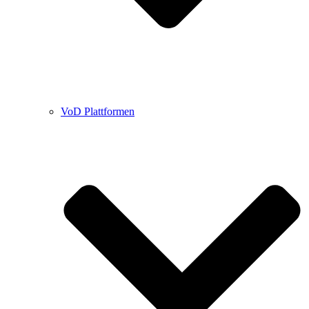
VoD Plattformen