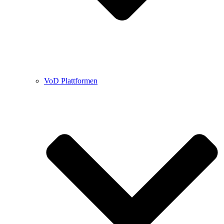
VoD Plattformen