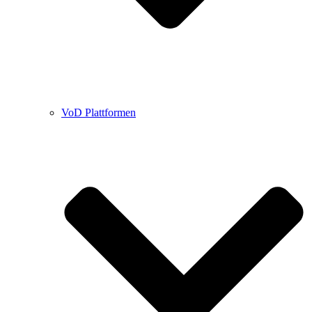
VoD Plattformen