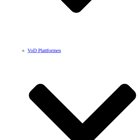
VoD Plattformen