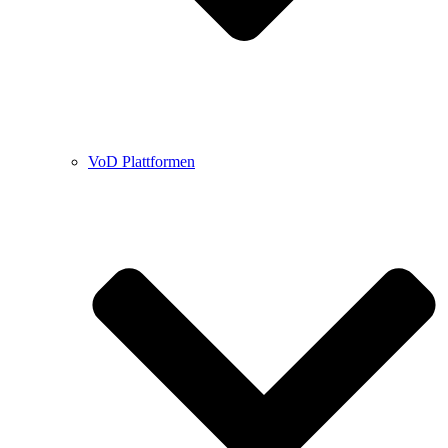
VoD Plattformen