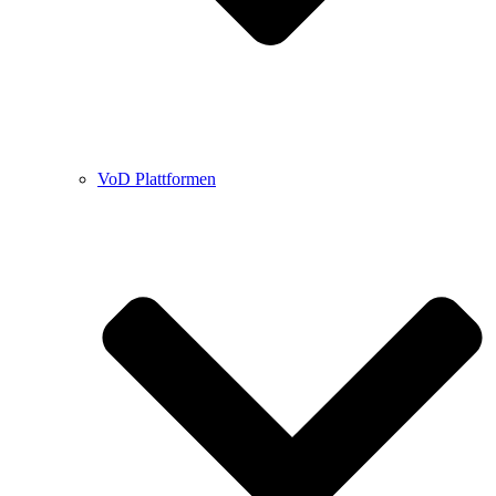
VoD Plattformen