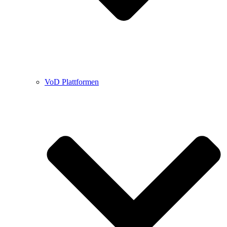
VoD Plattformen