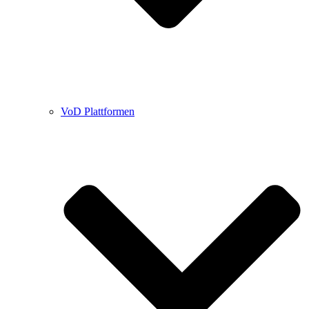
VoD Plattformen