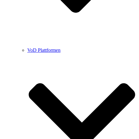
VoD Plattformen