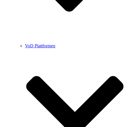
VoD Plattformen