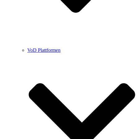
VoD Plattformen