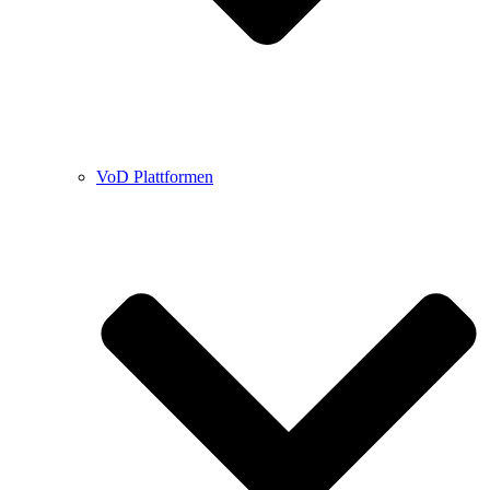
VoD Plattformen