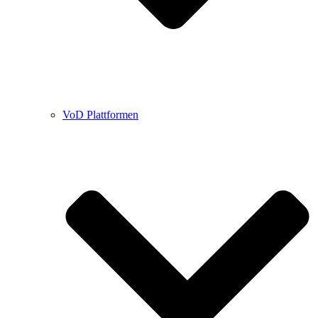
VoD Plattformen