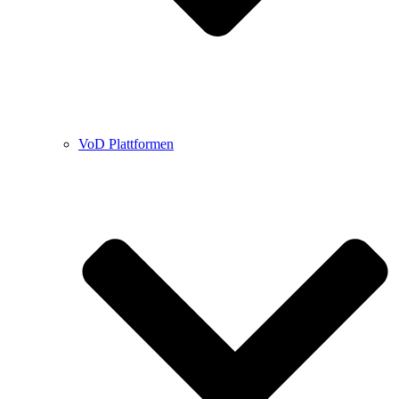
VoD Plattformen