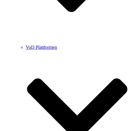
VoD Plattformen