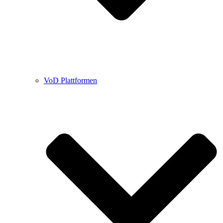
VoD Plattformen