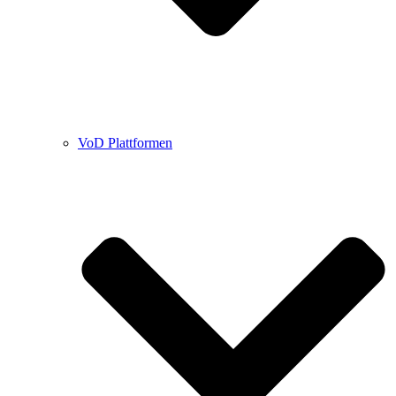
VoD Plattformen