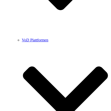
VoD Plattformen