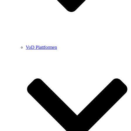
VoD Plattformen