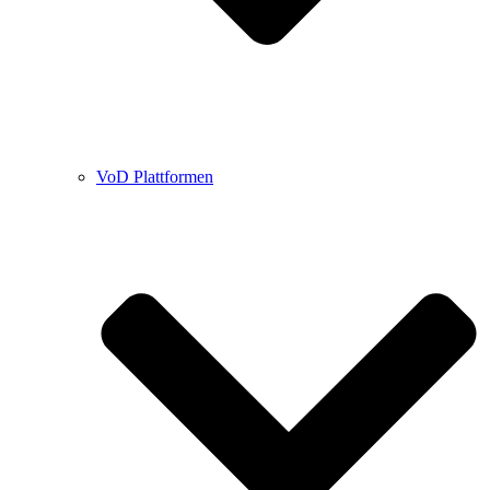
VoD Plattformen