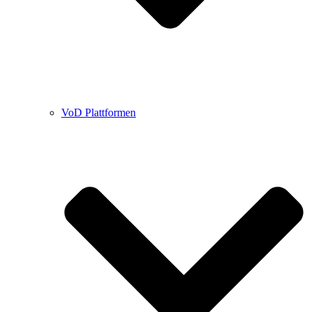
VoD Plattformen