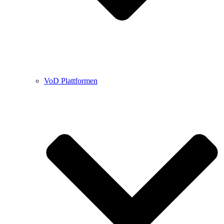
VoD Plattformen