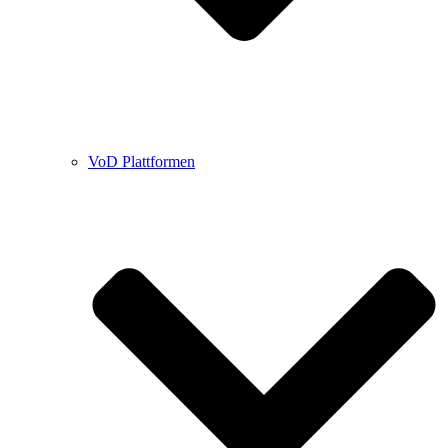
VoD Plattformen