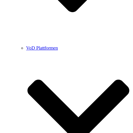
VoD Plattformen