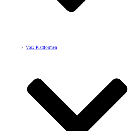
VoD Plattformen