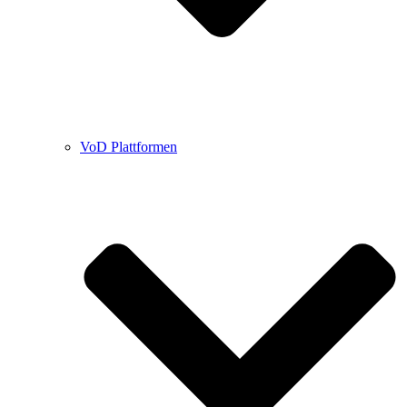
VoD Plattformen