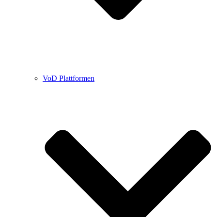
VoD Plattformen