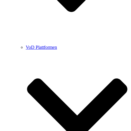
VoD Plattformen