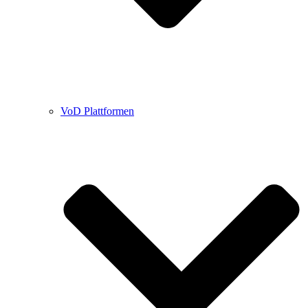
VoD Plattformen