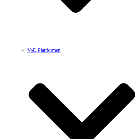
VoD Plattformen