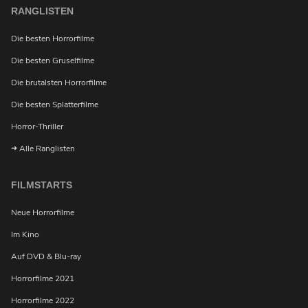
RANGLISTEN
Möchtest du bei Neuigkeiten über Horrorfilme von
Die besten Horrorfilme
uns benachrichtigt werden?
Die besten Gruselfilme
Die brutalsten Horrorfilme
Die besten Splatterfilme
Horror-Thriller
Alle Ranglisten
FILMSTARTS
Neue Horrorfilme
Im Kino
Auf DVD & Blu-ray
Horrorfilme 2021
Horrorfilme 2022