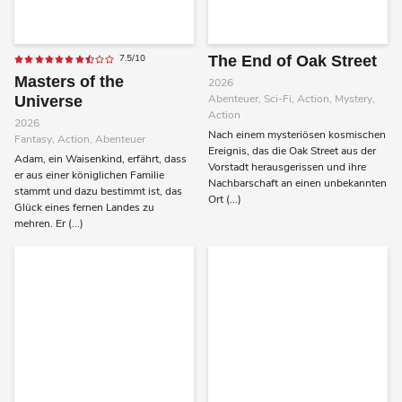
7.5/10
The End of Oak Street
Masters of the
2026
Abenteuer, Sci-Fi, Action, Mystery,
Universe
Action
2026
Nach einem mysteriösen kosmischen
Fantasy, Action, Abenteuer
Ereignis, das die Oak Street aus der
Adam, ein Waisenkind, erfährt, dass
Vorstadt herausgerissen und ihre
er aus einer königlichen Familie
Nachbarschaft an einen unbekannten
stammt und dazu bestimmt ist, das
Ort (...)
Glück eines fernen Landes zu
mehren. Er (...)