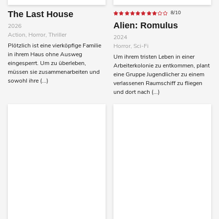
The Last House
8/10
Alien: Romulus
2026
Action, Horror, Thriller
2024
Plötzlich ist eine vierköpfige Familie
Horror, Sci-Fi
in ihrem Haus ohne Ausweg
Um ihrem tristen Leben in einer
eingesperrt. Um zu überleben,
Arbeiterkolonie zu entkommen, plant
müssen sie zusammenarbeiten und
eine Gruppe Jugendlicher zu einem
sowohl ihre (...)
verlassenen Raumschiff zu fliegen
und dort nach (...)