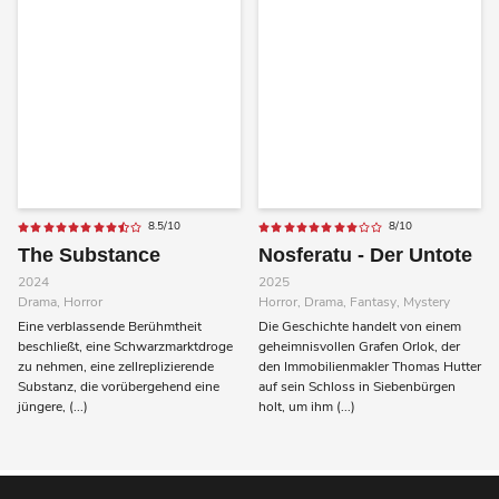
8.5/10
8/10
The Substance
Nosferatu - Der Untote
2024
2025
Drama, Horror
Horror, Drama, Fantasy, Mystery
Eine verblassende Berühmtheit
Die Geschichte handelt von einem
beschließt, eine Schwarzmarktdroge
geheimnisvollen Grafen Orlok, der
zu nehmen, eine zellreplizierende
den Immobilienmakler Thomas Hutter
Substanz, die vorübergehend eine
auf sein Schloss in Siebenbürgen
jüngere, (...)
holt, um ihm (...)