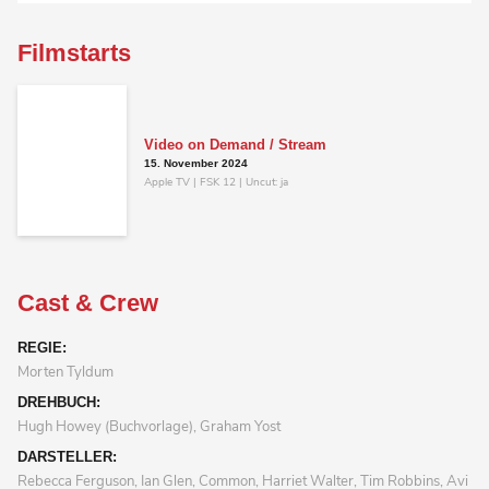
Filmstarts
Video on Demand / Stream
15. November 2024
Apple TV | FSK 12 | Uncut: ja
Cast & Crew
REGIE:
Morten Tyldum
DREHBUCH:
Hugh Howey (Buchvorlage), Graham Yost
DARSTELLER:
Rebecca Ferguson, Ian Glen, Common, Harriet Walter, Tim Robbins, Avi