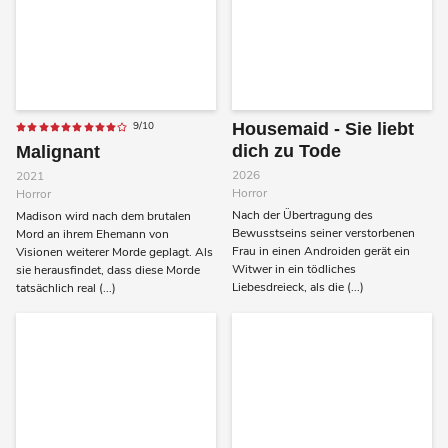
9/10
Housemaid - Sie liebt
dich zu Tode
Malignant
2026
2021
Horror
Horror
Nach der Übertragung des
Madison wird nach dem brutalen
Bewusstseins seiner verstorbenen
Mord an ihrem Ehemann von
Frau in einen Androiden gerät ein
Visionen weiterer Morde geplagt. Als
Witwer in ein tödliches
sie herausfindet, dass diese Morde
Liebesdreieck, als die (...)
tatsächlich real (...)