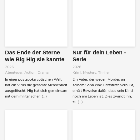
Das Ende der Sterne
Nur für dein Leben -
wie Big Hig sie kannte
Serie
2026
2026
Abenteuer, Action, Drama
Krimi, Mystery, Thriller
In einer postapokalyptischen Welt
Ein Vater, der wegen Mordes an
hat ein Virus die gesamte Menschheit
seinem Sohn eine Haftstrafe verbüßt,
ausgelöscht. Hig hat sich gemeinsam
erhält Beweise dafür, dass sein Kind
mit dem militärischen (...)
noch am Leben ist. Dies zwingt ihn,
zu (...)