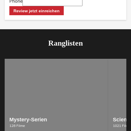
Phone
Review jetzt einreichen
Ranglisten
Mystery-Serien
Science
128 Filme
1021 Filme