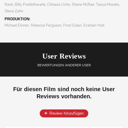
Nash, Billy Postlethwaite, Chinaza Uche, Shane McRae, Tanya Moodie,
Steve Zahn
PRODUKTION:
Michael Dinner, Rebecce Ferguson, Fred Golan, Graham Yost
User Reviews
BEWERTUNGEN ANDERER USER
Für diesen Film sind noch keine User
Reviews vorhanden.
Review hinzufügen