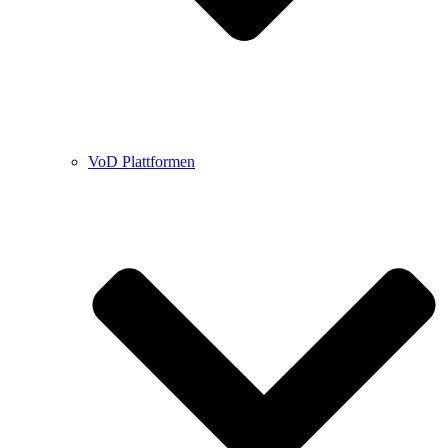
VoD Plattformen