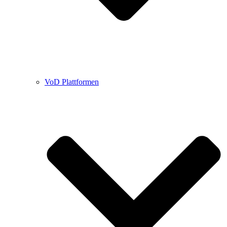
VoD Plattformen