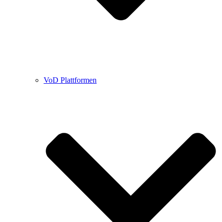
VoD Plattformen