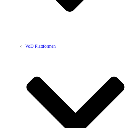
VoD Plattformen