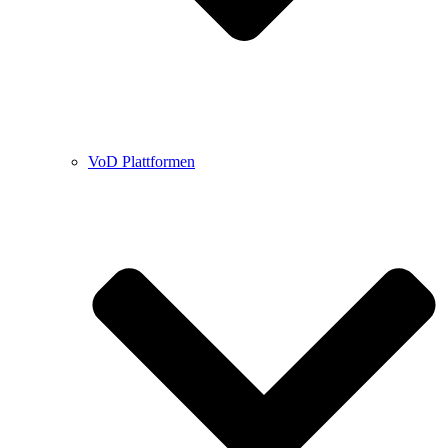
VoD Plattformen