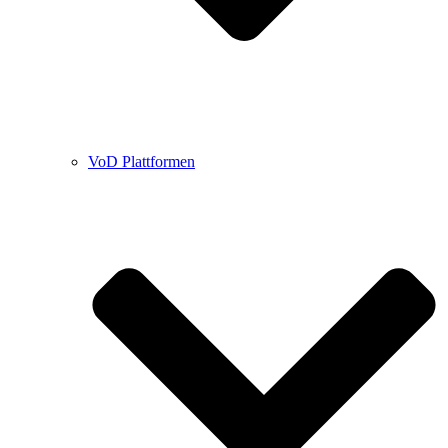
VoD Plattformen