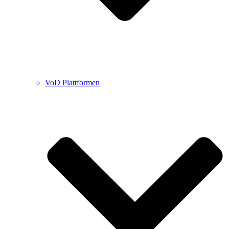
VoD Plattformen