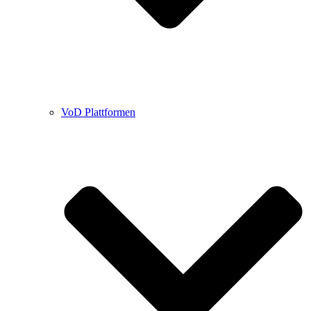
VoD Plattformen