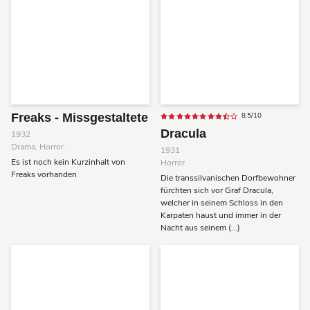
Freaks - Missgestaltete
8.5/10
Dracula
1932
Drama, Horror
1931
Es ist noch kein Kurzinhalt von
Horror
Freaks vorhanden
Die transsilvanischen Dorfbewohner
fürchten sich vor Graf Dracula,
welcher in seinem Schloss in den
Karpaten haust und immer in der
Nacht aus seinem (...)