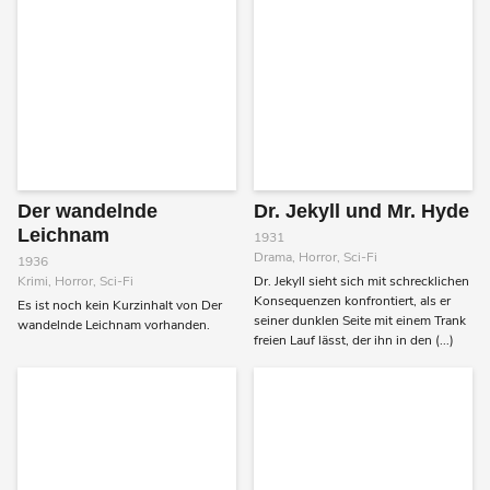
Der wandelnde
Dr. Jekyll und Mr. Hyde
Leichnam
1931
Drama, Horror, Sci-Fi
1936
Krimi, Horror, Sci-Fi
Dr. Jekyll sieht sich mit schrecklichen
Konsequenzen konfrontiert, als er
Es ist noch kein Kurzinhalt von Der
seiner dunklen Seite mit einem Trank
wandelnde Leichnam vorhanden.
freien Lauf lässt, der ihn in den (...)