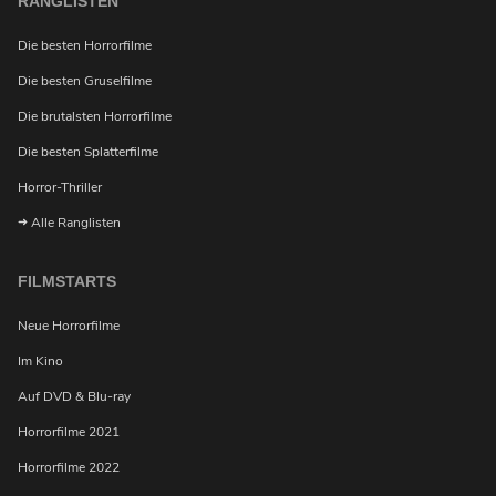
RANGLISTEN
Die besten Horrorfilme
Die besten Gruselfilme
Möchtest du bei Neuigkeiten über Horrorfilme von
Die brutalsten Horrorfilme
uns benachrichtigt werden?
Die besten Splatterfilme
Horror-Thriller
Alle Ranglisten
FILMSTARTS
Neue Horrorfilme
Im Kino
Auf DVD & Blu-ray
Horrorfilme 2021
Horrorfilme 2022