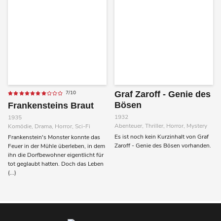
7/10
Graf Zaroff - Genie des
Bösen
Frankensteins Braut
1932
1935
Abenteuer, Thriller, Horror, Mystery
Komödie, Drama, Horror, Sci-Fi
Es ist noch kein Kurzinhalt von Graf
Frankenstein's Monster konnte das
Zaroff - Genie des Bösen vorhanden.
Feuer in der Mühle überleben, in dem
ihn die Dorfbewohner eigentlicht für
tot geglaubt hatten. Doch das Leben
(...)