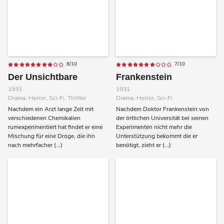
8/10
7/10
Der Unsichtbare
Frankenstein
1933
1931
Drama, Horror, Sci-Fi, Thriller
Drama, Horror, Sci-Fi
Nachdem ein Arzt lange Zeit mit
Nachdem Doktor Frankenstein von
verschiedenen Chemikalien
der örtlichen Universität bei seinen
rumexperimentiert hat findet er eine
Experimenten nicht mehr die
Mischung für eine Droge, die ihn
Unterstützung bekommt die er
nach mehrfacher (...)
benötigt, zieht er (...)