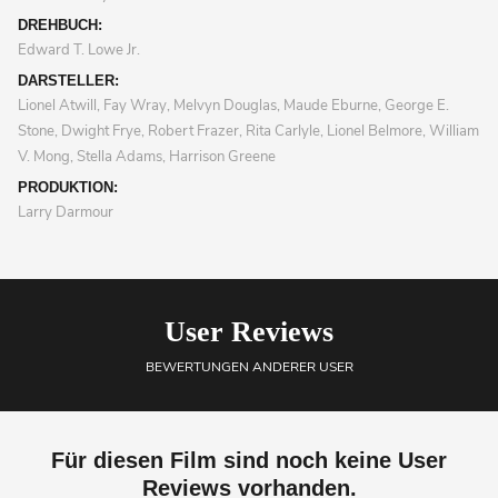
DREHBUCH:
Edward T. Lowe Jr.
DARSTELLER:
Lionel Atwill, Fay Wray, Melvyn Douglas, Maude Eburne, George E.
Stone, Dwight Frye, Robert Frazer, Rita Carlyle, Lionel Belmore, William
V. Mong, Stella Adams, Harrison Greene
PRODUKTION:
Larry Darmour
User Reviews
BEWERTUNGEN ANDERER USER
Für diesen Film sind noch keine User
Reviews vorhanden.