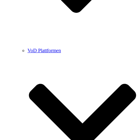
VoD Plattformen