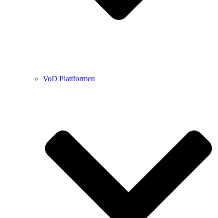
VoD Plattformen