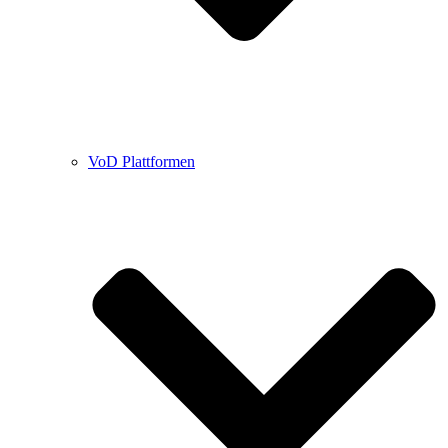
VoD Plattformen