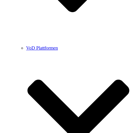
VoD Plattformen