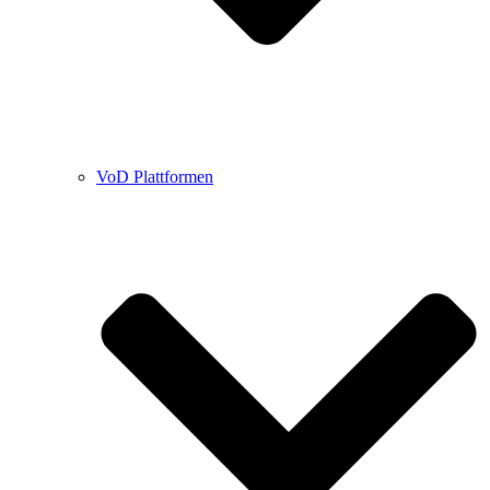
VoD Plattformen