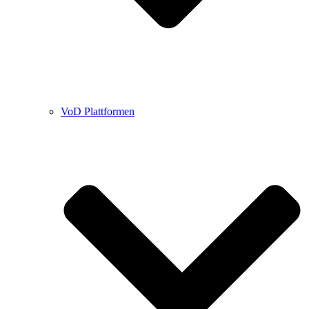
VoD Plattformen