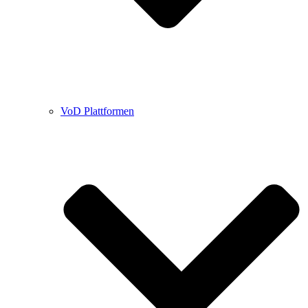
VoD Plattformen