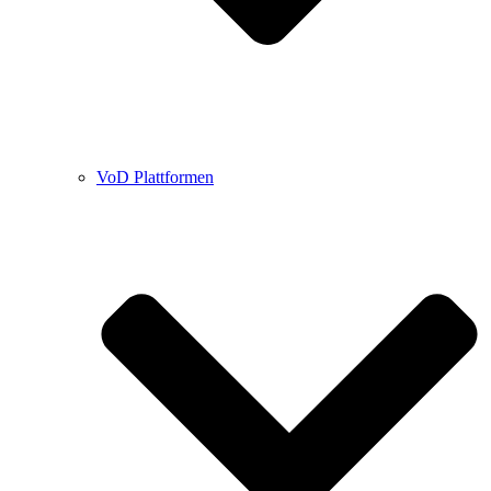
VoD Plattformen