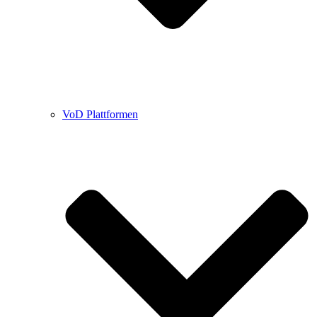
VoD Plattformen